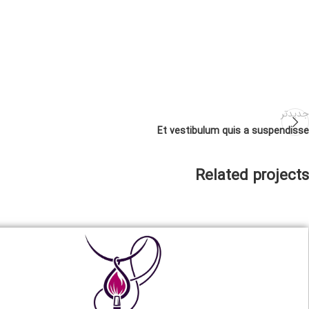
جدیدتر
Et vestibulum quis a suspendisse
Related projects
Potenti parturient parturie
Accessories