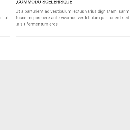
COMMODO SCELERISQUE.
Ut a parturient ad vestibulum lectus varius dignistami sarim
el ut
fusce mi pos uere ante vivamus vesti bulum part urient sed
a sit fermentum eros.