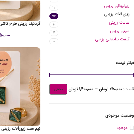
زیرلیوانی رزینی
12
زیور آلات رزینی
56
ساعت رزینی
گردنبند رزینی طرح کاشی
10
سینی رزینی
7
50,000
گیفت تبلیغاتی رزینی
0
فیلتر قیمت
قيمت:
250,000 تومان
—
1,400,000 تومان
صافی
وضعیت موجودی
موجود
نیم ست زیورآلات رزینی 