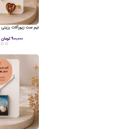
نیم ست زیورآلات رزینی ب
900,000
تومان