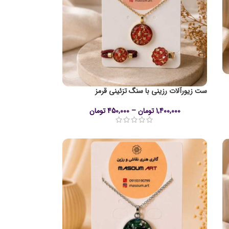
ست زیورآلات رزینی با سنگ تزئینی قرمز
1,400,000
تومان
–
450,000
تومان