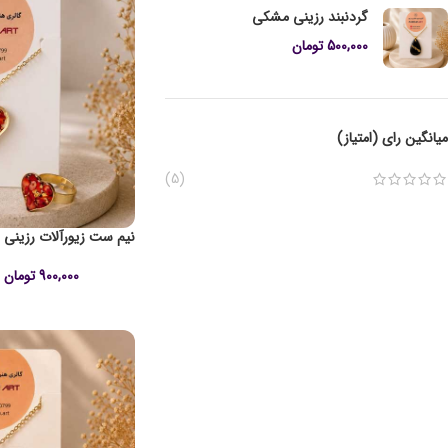
گردنبند رزینی مشکی
500,000
تومان
میانگین رای (امتیاز)
(5)
نیم ست زیورآلات رزینی 
900,000
تومان