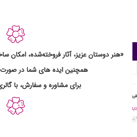
صفحه اصلی
درباره گالری
ف
«هنر دوستان عزیز، آثار فروخته‌شده، امکان سا
خانه
محصولات رزین
زیو
همچنین ایده های شما در صورت 
برای مشاوره و سفارش، با گالری 
فروشگاه نقاشی و رزین
تابلوهای نقاشی
26
محصولات رزین
103
بوک مارک رزینی
11
جا کلیدی رزینی
12