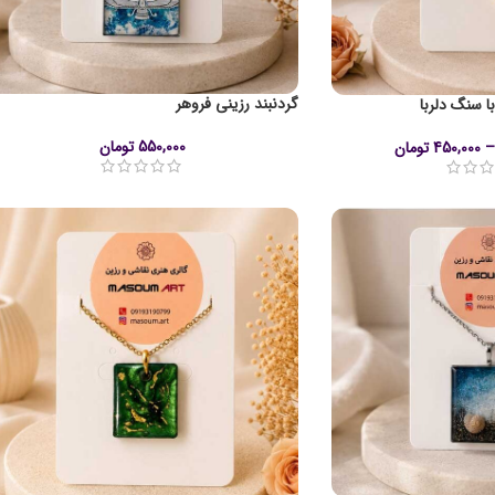
گردنبند رزینی فروهر
ا سنگ دلربا
550,000
تومان
–
450,000
تومان