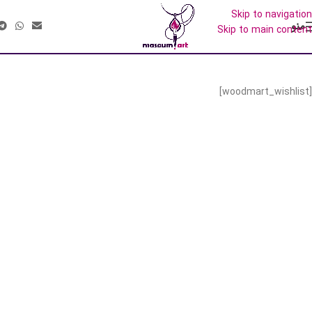
منو
Wishlist
[woodmart_wishlist]
 دوستان عزیز، آثار فروخته‌شده،
 ساخت مجدد با طرحی مشابه را
دارند.
ن ایده های شما در صورت امکان
قابل اجراست.
شاوره و سفارش، با گالری در ارتباط
باشید.»