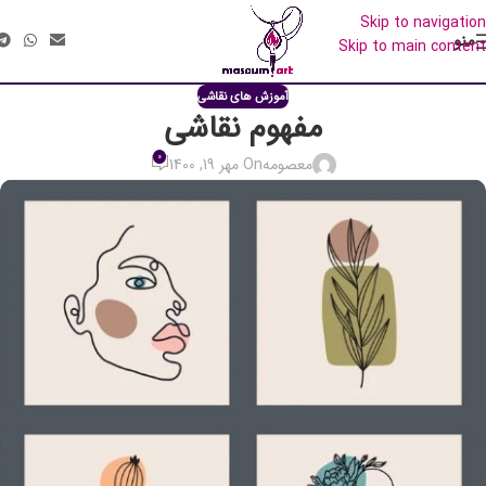
منو
آموزش های نقاشی
مفهوم نقاشی
0
معصومه
On مهر 19, 1400
«هنر دوستان عزیز، آثار فروخته‌شده،
امکان ساخت مجدد با طرحی مشابه را
دارند.
همچنین ایده های شما در صورت امکان
قابل اجراست.
برای مشاوره و سفارش، با گالری در ارتباط
باشید.»