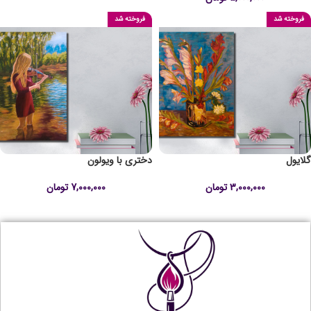
فروخته شد
فروخته شد
گلایول
دختری با ویولون
3,000,000
تومان
7,000,000
تومان