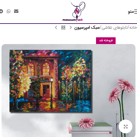
منو
خانه
تابلوهای نقاشی
سبک امپرسیون
فروخته شد
«هنر دوستان عزیز، آثار فروخته‌شده،
امکان ساخت مجدد با طرحی مشابه را
دارند.
همچنین ایده های شما در صورت امکان
قابل اجراست.
برای مشاوره و سفارش، با گالری در ارتباط
باشید.»
برای بزرگنمایی کلیک کنید