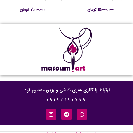
15,000,000
تومان
7,000,000
تومان
ارتباط با گالری هنری نقاشی و رزین معصوم آرت
09193190799