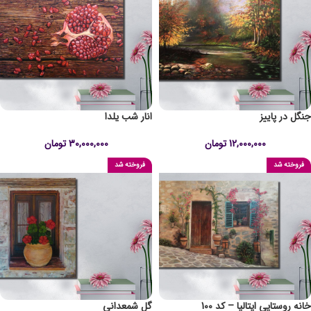
جنگل در پاییز
انار شب یلدا
12,000,000
تومان
30,000,000
تومان
فروخته شد
فروخته شد
خانه روستایی ایتالیا – کد 100
گل شمعدانی