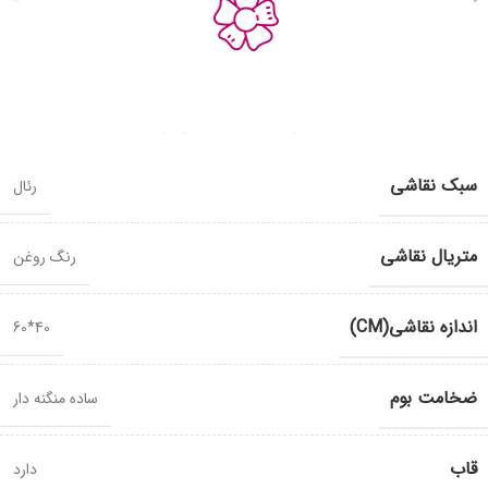
خانه روستایی
7,000,000
تومان
نام هنرمند: معصومه آقائی نژاد
سبک نقاشی
رئال
متریال نقاشی
رنگ روغن
اندازه نقاشی(CM)
40*60
ضخامت بوم
ساده منگنه دار
قاب
دارد