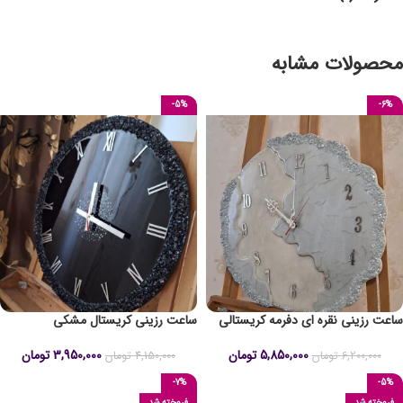
محصولات مشابه
-5%
-6%
ساعت رزینی نقره ای دفرمه کریستالی
ساعت رزینی کریستال مشکی
5,850,000
تومان
3,950,000
تومان
6,200,000
تومان
4,150,000
تومان
-7%
-5%
فروخته شد
فروخته شد