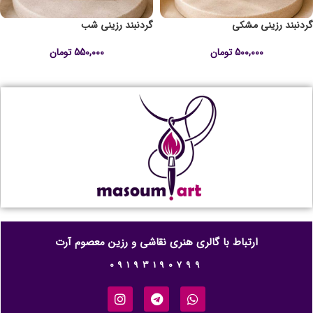
گردنبند رزینی مشکی
گردنبند رزینی شب
500,000
تومان
550,000
تومان
ارتباط با گالری هنری نقاشی و رزین معصوم آرت
09193190799