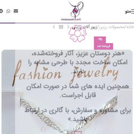
منو
خانه
محصولات رزین
زیور آلات رزینی
-9%
فروخته شد
«هنر دوستان عزیز، آثار فروخته‌شده،
امکان ساخت مجدد با طرحی مشابه را
دارند.
همچنین ایده های شما در صورت امکان
قابل اجراست.
برای مشاوره و سفارش، با گالری در ارتباط
باشید.»