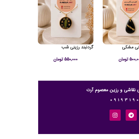
ینی مشکی
گردنبند رزینی شب
500,0
تومان
550,000
تومان
ری نقاشی و رزین معصوم آرت
0919319