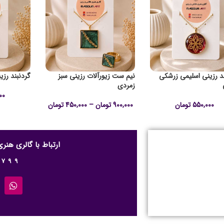
ند رزینی اسلیمی زرشکی
نیم ست زیورآلات رزینی سبز
گردنبند رز
زمردی
00
550,000
تومان
900,000
تومان
–
450,000
تومان
ارتباط با گالری هن
0799