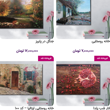
خانه روستایی
جنگل در پاییز
7,000,000
تومان
12,000,000
تومان
فروخته شد
فروخته شد
انار شب یلدا
خانه روستایی ایتالیا – کد 100