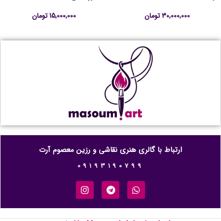
30,000,000
تومان
15,000,000
تومان
ارتباط با گالری هنری نقاشی و رزین معصوم آرت
09193190799