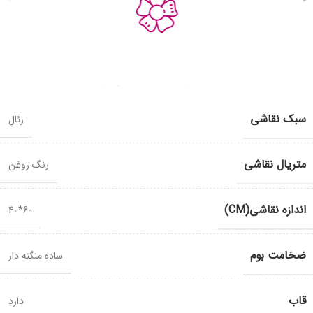
گل شمعدانی
7,000,000
تومان
نام هنرمند: معصومه آقائی نژاد
سبک نقاشی
رئال
متریال نقاشی
رنگ روغن
اندازه نقاشی(CM)
60*40
ضخامت بوم
ساده منگنه دار
قاب
دارد